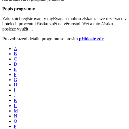
Popis programu:
Zákazníci registrovaní v myRyanair mohou získat za své rezervace v
hotelech procentní částku zpět na věrnostní účet a tuto částku
posléze využít ...
Pro zobrazení detailu programu se prosím
přihlaste zde
.
A
B
C
D
E
F
G
H
I
J
K
L
M
N
O
P