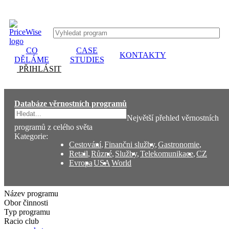
CO
CASE
KONTAKTY
DĚLÁME
STUDIES
PŘIHLÁSIT
Databáze věrnostních programů
Největší přehled věrnostních
programů z celého světa
Kategorie:
Cestování
,
Finančni služby
,
Gastronomie
,
Retail
,
Různé
,
Služby
,
Telekomunikace
,
CZ
Evropa
USA
World
Název programu
Obor činnosti
Typ programu
Racio club