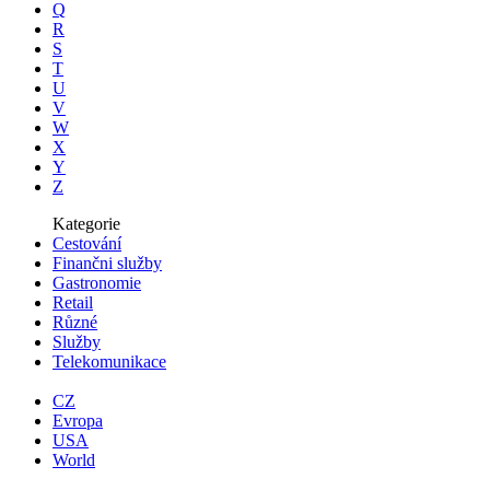
Q
R
S
T
U
V
W
X
Y
Z
Kategorie
Cestování
Finančni služby
Gastronomie
Retail
Různé
Služby
Telekomunikace
CZ
Evropa
USA
World