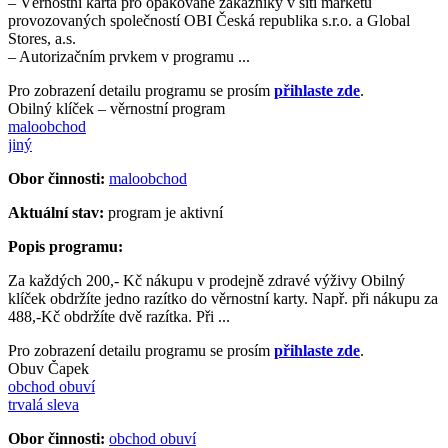
– Věrnostní karta pro opakované zákazníky v síti marketů
provozovaných společností OBI Česká republika s.r.o. a Global
Stores, a.s.
– Autorizačním prvkem v programu ...
Pro zobrazení detailu programu se prosím
přihlaste zde
.
Obilný klíček – věrnostní program
maloobchod
jiný
Obor činnosti:
maloobchod
Aktuální stav:
program je aktivní
Popis programu:
Za každých 200,- Kč nákupu v prodejně zdravé výživy Obilný
klíček obdržíte jedno razítko do věrnostní karty. Např. při nákupu za
488,-Kč obdržíte dvě razítka. Při ...
Pro zobrazení detailu programu se prosím
přihlaste zde
.
Obuv Čapek
obchod obuví
trvalá sleva
Obor činnosti:
obchod obuví