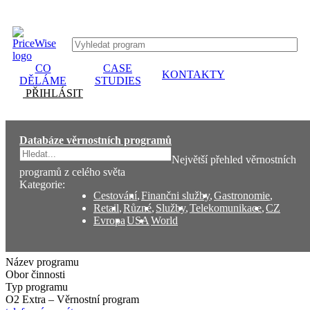
CO
CASE
KONTAKTY
DĚLÁME
STUDIES
PŘIHLÁSIT
Databáze věrnostních programů
Největší přehled věrnostních
programů z celého světa
Kategorie:
Cestování
,
Finančni služby
,
Gastronomie
,
Retail
,
Různé
,
Služby
,
Telekomunikace
,
CZ
Evropa
USA
World
Název programu
Obor činnosti
Typ programu
O2 Extra – Věrnostní program