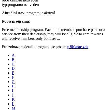
obor činnosti neuveden
typ programu neuveden
Aktuální stav:
program je aktivní
Popis programu:
Free membership program. Each time members purchase parts or a
service from their dealership, they will be eligible to earn rewards
and receive members-only bonuses ...
Pro zobrazení detailu programu se prosím
přihlaste zde
.
A
B
C
D
E
F
G
H
I
J
K
L
M