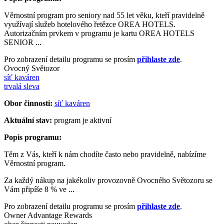
Věrnostní program pro seniory nad 55 let věku, kteří pravidelně
využívají služeb hotelového řetězce OREA HOTELS.
Autorizačním prvkem v programu je kartu OREA HOTELS
SENIOR ...
Pro zobrazení detailu programu se prosím
přihlaste zde
.
Ovocný Světozor
síť kaváren
trvalá sleva
Obor činnosti:
síť kaváren
Aktuální stav:
program je aktivní
Popis programu:
Těm z Vás, kteří k nám chodíte často nebo pravidelně, nabízíme
Věrnostní program.
Za každý nákup na jakékoliv provozovně Ovocného Světozoru se
Vám připíše 8 % ve ...
Pro zobrazení detailu programu se prosím
přihlaste zde
.
Owner Advantage Rewards