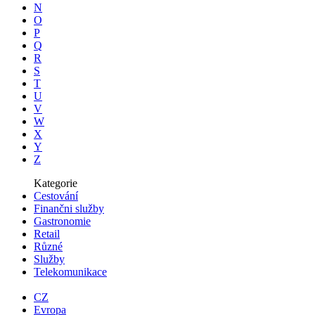
N
O
P
Q
R
S
T
U
V
W
X
Y
Z
Kategorie
Cestování
Finančni služby
Gastronomie
Retail
Různé
Služby
Telekomunikace
CZ
Evropa